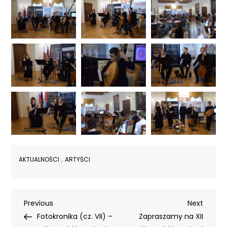
,
AKTUALNOŚCI
ARTYŚCI
Nawigacja
Previous
Next
Previous
Next
Post
Post
Fotokronika (cz. VII) –
Zapraszamy na XII