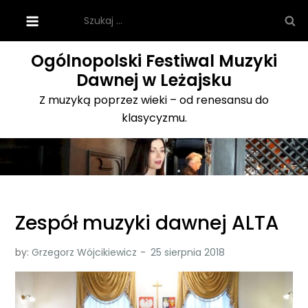
Skip
Szukaj:
to
content
Ogólnopolski Festiwal Muzyki
Dawnej w Leżajsku
Z muzyką poprzez wieki – od renesansu do
klasycyzmu.
Zespół muzyki dawnej ALTA
by:
Grzegorz Wójcikiewicz